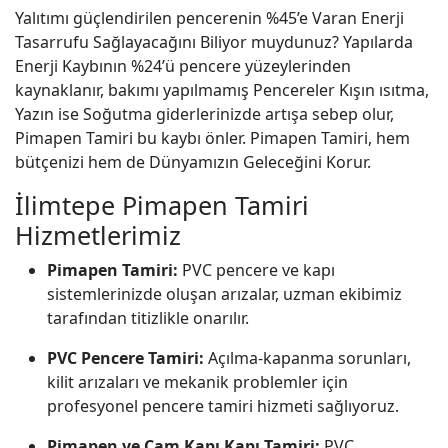
Yalıtımı güçlendirilen pencerenin %45’e Varan Enerji
Tasarrufu Sağlayacağını Biliyor muydunuz? Yapılarda
Enerji Kaybının %24’ü pencere yüzeylerinden
kaynaklanır, bakımı yapılmamış Pencereler Kışın ısıtma,
Yazın ise Soğutma giderlerinizde artışa sebep olur,
Pimapen Tamiri bu kaybı önler. Pimapen Tamiri, hem
bütçenizi hem de Dünyamızın Geleceğini Korur.
İlimtepe Pimapen Tamiri
Hizmetlerimiz
Pimapen Tamiri:
PVC pencere ve kapı
sistemlerinizde oluşan arızalar, uzman ekibimiz
tarafından titizlikle onarılır.
PVC Pencere Tamiri:
Açılma-kapanma sorunları,
kilit arızaları ve mekanik problemler için
profesyonel pencere tamiri hizmeti sağlıyoruz.
Pimapen ve Cam Kapı Kapı Tamiri:
PVC